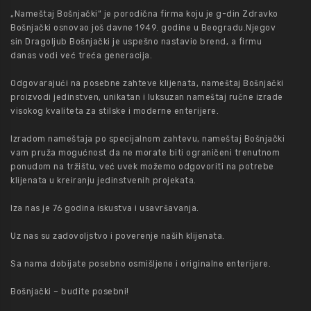
„Nameštaj Bošnjački“ je porodična firma koju je g-din Zdravko
Bošnjački osnovao još davne 1949. godine u Beogradu.Njegov
sin Dragoljub Bošnjački je uspešno nastavio brend, a firmu
danas vodi već treća generacija.
Odgovarajući na posebne zahteve klijenata, nameštaj Bošnjački
proizvodi jedinstven, unikatan i luksuzan nameštaj ručne izrade
visokog kvaliteta za stilske i moderne enterijere.
Izradom nameštaja po specijalnom zahtevu, nameštaj Bošnjački
vam pruža mogućnost da ne morate biti ograničeni trenutnom
ponudom na tržištu, već uvek možemo odgovoriti na potrebe
klijenata u kreiranju jedinstvenih projekata.
Iza nas je 76 godina iskustva i usavršavanja.
Uz nas su zadovoljstvo i poverenje naših klijenata.
Sa nama dobijate posebno osmišljene i originalne enterijere.
Bošnjački – budite posebni!