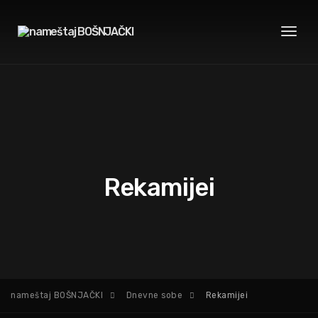
Toggl
naviga
Rekamijei
nameštaj BOŠNJAČKI
Dnevne sobe
Rekamijei