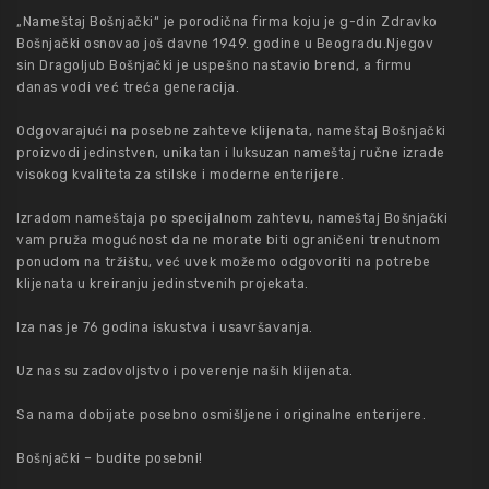
„Nameštaj Bošnjački“ je porodična firma koju je g-din Zdravko
Bošnjački osnovao još davne 1949. godine u Beogradu.Njegov
sin Dragoljub Bošnjački je uspešno nastavio brend, a firmu
danas vodi već treća generacija.
Odgovarajući na posebne zahteve klijenata, nameštaj Bošnjački
proizvodi jedinstven, unikatan i luksuzan nameštaj ručne izrade
visokog kvaliteta za stilske i moderne enterijere.
Izradom nameštaja po specijalnom zahtevu, nameštaj Bošnjački
vam pruža mogućnost da ne morate biti ograničeni trenutnom
ponudom na tržištu, već uvek možemo odgovoriti na potrebe
klijenata u kreiranju jedinstvenih projekata.
Iza nas je 76 godina iskustva i usavršavanja.
Uz nas su zadovoljstvo i poverenje naših klijenata.
Sa nama dobijate posebno osmišljene i originalne enterijere.
Bošnjački – budite posebni!