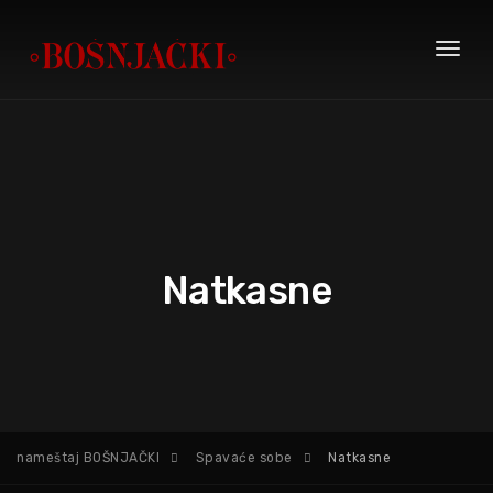
Toggl
naviga
Natkasne
nameštaj BOŠNJAČKI
Spavaće sobe
Natkasne