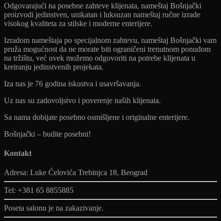
Odgovarajući na posebne zahteve klijenata, nameštaj Bošnjački
proizvodi jedinstven, unikatan i luksuzan nameštaj ručne izrade
visokog kvaliteta za stilske i moderne enterijere.
Izradom nameštaja po specijalnom zahtevu, nameštaj Bošnjački vam
pruža mogućnost da ne morate biti ograničeni trenutnom ponudom
na tržištu, već uvek možemo odgovoriti na potrebe klijenata u
kreiranju jedinstvenih projekata.
Iza nas je 76 godina iskustva i usavršavanja.
Uz nas su zadovoljstvo i poverenje naših klijenata.
Sa nama dobijate posebno osmišljene i originalne enterijere.
Bošnjački – budite posebni!
Kontakt
Adresa: Luke Ćelovića Trebinjca 18, Beograd
Tel: +381 65 8855885
Poseta salonu je na zakazivanje.