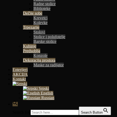
Radne stolice
Biblioteke
Dečije sobe
Krevetci
Kolevke
Trpezarije
Stolovi
Stolice i polufotelje
Barske stolice
Kuhinje
Predsoblja
Konzole
Dekoracija prostora
Maske za radijator
Enterijeri
AKCIJA
Kontakt
Srpski
English
Russian
Search for:
Search Button