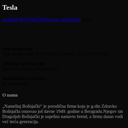
Tesla
nameštaj BOŠNJAČKI
Dnevne sobe
Fotelje
Tesla
Opis proizvoda:
Boja drveta, mebl štof ili koža po izboru. Dim. 80x70x79h
Tehničke specifikacije:
Materijali: masiv parena bukva.
Dostupnost proizvoda:
Po porudžbini.
O nama
„Nameštaj Bošnjački“ je porodična firma koju je g-din Zdravko
Bošnjački osnovao još davne 1949. godine u Beogradu.Njegov sin
Dragoljub Bošnjački je uspešno nastavio brend, a firmu danas vodi
već treća generacija.