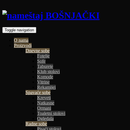
Toggle navigation
O nama
Proizvodi
Dnevne sobe
Fotelje
Sofe
Taburete
Klub stolovi
Komode
Vitrine
Rekamijei
Spavaće sobe
Kreveti
Natkasne
Ormani
Toaletni stolovi
Ogledala
Radne sobe
Pisaći stolovi