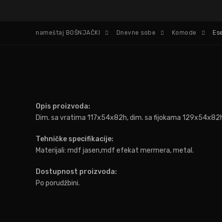
nameštaj BOŠNJAČKI
Dnevne sobe
Komode
Es
Opis proizvoda:
Dim. sa vratima 117x54x82h, dim. sa fijokama 129x54x82
Tehničke specifikacije:
Materijali: mdf jasen,mdf efekat mermera, metal.
Dostupnost proizvoda:
Po porudžbini.