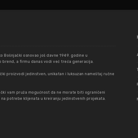
ko Bošnjački osnovao još davne 1949. godine u
 brend, a firmu danas vodi već treća generacija.
ki proizvodi jedinstven, unikatan i luksuzan nameštaj ručne
čki vam pruža mogućnost da ne morate biti ograničeni
 potrebe klijenata u kreiranju jedinstvenih projekata.