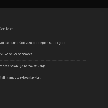
Kontakt
Adresa: Luke Ćelovića Trebinjca 18, Beograd
Tel: +381 65 8855885
Poseta salonu je na zakazivanje.
Mail: namestaj@bosnjacki.rs