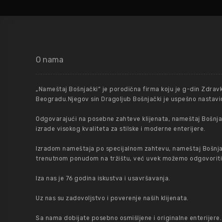
O nama
„Nameštaj Bošnjački“ je porodična firma koju je g-din Zdrav
Beogradu.Njegov sin Dragoljub Bošnjački je uspešno nastavio
Odgovarajući na posebne zahteve klijenata, nameštaj Bošnjač
izrade visokog kvaliteta za stilske i moderne enterijere.
Izradom nameštaja po specijalnom zahtevu, nameštaj Bošnja
trenutnom ponudom na tržištu, već uvek možemo odgovoriti na
Iza nas je 76 godina iskustva i usavršavanja.
Uz nas su zadovoljstvo i poverenje naših klijenata.
Sa nama dobijate posebno osmišljene i originalne enterijere.