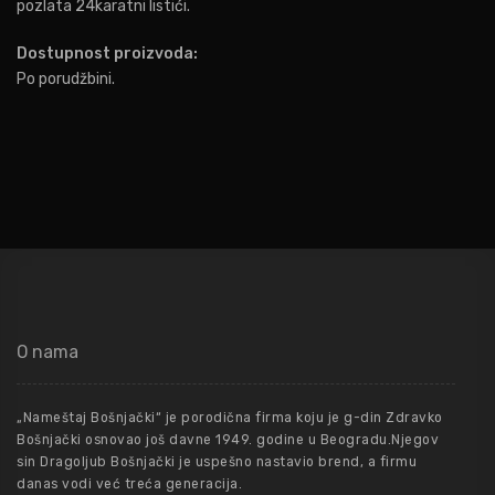
pozlata 24karatni listići.
Dostupnost proizvoda:
Po porudžbini.
O nama
„Nameštaj Bošnjački“ je porodična firma koju je g-din Zdravko
Bošnjački osnovao još davne 1949. godine u Beogradu.Njegov
sin Dragoljub Bošnjački je uspešno nastavio brend, a firmu
danas vodi već treća generacija.