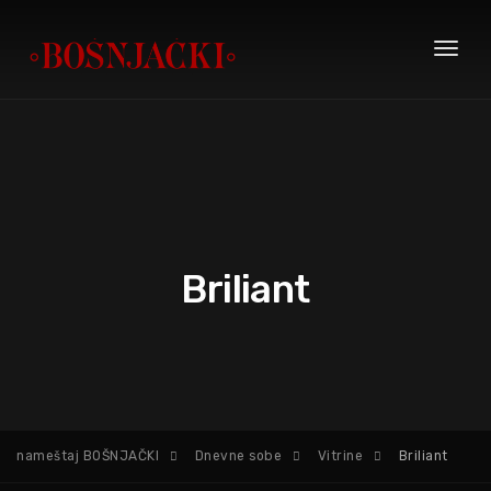
Toggl
naviga
Briliant
nameštaj BOŠNJAČKI
Dnevne sobe
Vitrine
Briliant