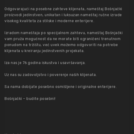
Odgovarajući na posebne zahteve klijenata, nameštaj Bošnjački
proizvodi jedinstven, unikatan i luksuzan nameštaj ručne izrade
visokog kvaliteta za stilske i moderne enterijere.
Izradom nameštaja po specijalnom zahtevu, nameštaj Bošnjački
vam pruža mogućnost da ne morate biti ograničeni trenutnom
ponudom na tržištu, već uvek možemo odgovoriti na potrebe
klijenata u kreiranju jedinstvenih projekata.
Iza nas je 76 godina iskustva i usavršavanja.
Uz nas su zadovoljstvo i poverenje naših klijenata.
Sa nama dobijate posebno osmišljene i originalne enterijere.
Bošnjački – budite posebni!