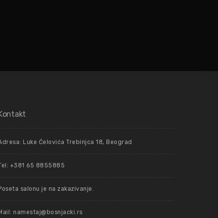
Kontakt
Adresa: Luke Ćelovića Trebinjca 18, Beograd
Tel: +381 65 8855885
Poseta salonu je na zakazivanje.
Mail: namestaj@bosnjacki.rs