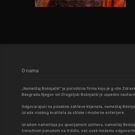
O nama
„Nameštaj Bošnjački“ je porodična firma koju je g-din Zdrav
Beogradu.Njegov sin Dragoljub Bošnjački je uspešno nastavio
Odgovarajući na posebne zahteve klijenata, nameštaj Bošnjač
izrade visokog kvaliteta za stilske i moderne enterijere.
Izradom nameštaja po specijalnom zahtevu, nameštaj Bošnja
trenutnom ponudom na tržištu, već uvek možemo odgovoriti na