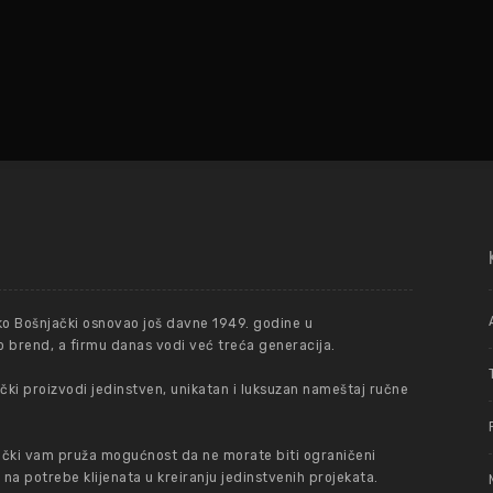
ko Bošnjački osnovao još davne 1949. godine u
 brend, a firmu danas vodi već treća generacija.
ki proizvodi jedinstven, unikatan i luksuzan nameštaj ručne
čki vam pruža mogućnost da ne morate biti ograničeni
 potrebe klijenata u kreiranju jedinstvenih projekata.