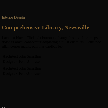
Interior Design
Comprehensive Library, Newswille
I am text block. Click edit button to change this text. Lorem ipsum
dolor sit amet, consectetur adipiscing elit. Ut elit tellus, luctus nec
ullamcorper mattis, pulvinar dapibus leo.
Architect
John Smartline
Designer
Peter Jahovsen
Architect
John Smartline
Designer
Peter Jahovsen