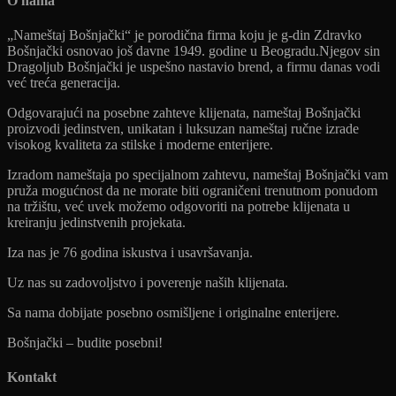
O nama
„Nameštaj Bošnjački“ je porodična firma koju je g-din Zdravko
Bošnjački osnovao još davne 1949. godine u Beogradu.Njegov sin
Dragoljub Bošnjački je uspešno nastavio brend, a firmu danas vodi
već treća generacija.
Odgovarajući na posebne zahteve klijenata, nameštaj Bošnjački
proizvodi jedinstven, unikatan i luksuzan nameštaj ručne izrade
visokog kvaliteta za stilske i moderne enterijere.
Izradom nameštaja po specijalnom zahtevu, nameštaj Bošnjački vam
pruža mogućnost da ne morate biti ograničeni trenutnom ponudom
na tržištu, već uvek možemo odgovoriti na potrebe klijenata u
kreiranju jedinstvenih projekata.
Iza nas je 76 godina iskustva i usavršavanja.
Uz nas su zadovoljstvo i poverenje naših klijenata.
Sa nama dobijate posebno osmišljene i originalne enterijere.
Bošnjački – budite posebni!
Kontakt