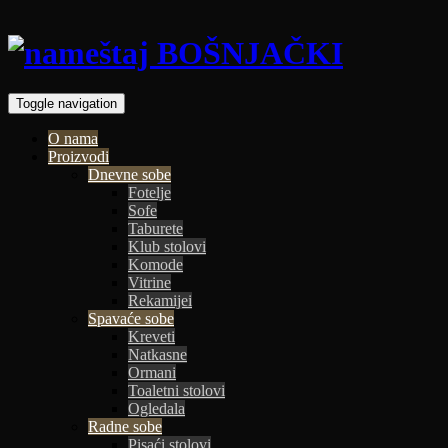
Toggle navigation
O nama
Proizvodi
Dnevne sobe
Fotelje
Sofe
Taburete
Klub stolovi
Komode
Vitrine
Rekamijei
Spavaće sobe
Kreveti
Natkasne
Ormani
Toaletni stolovi
Ogledala
Radne sobe
Pisaći stolovi