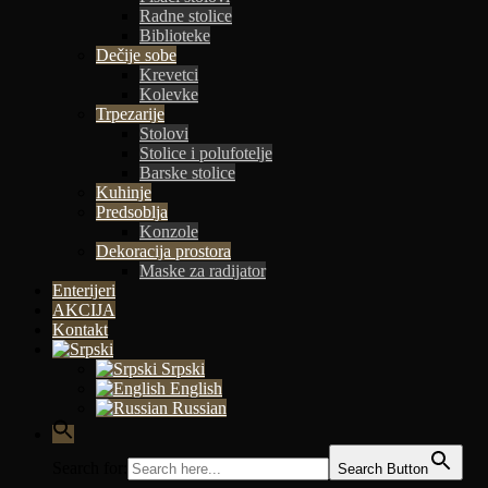
Radne stolice
Biblioteke
Dečije sobe
Krevetci
Kolevke
Trpezarije
Stolovi
Stolice i polufotelje
Barske stolice
Kuhinje
Predsoblja
Konzole
Dekoracija prostora
Maske za radijator
Enterijeri
AKCIJA
Kontakt
Srpski
English
Russian
Search for:
Search Button