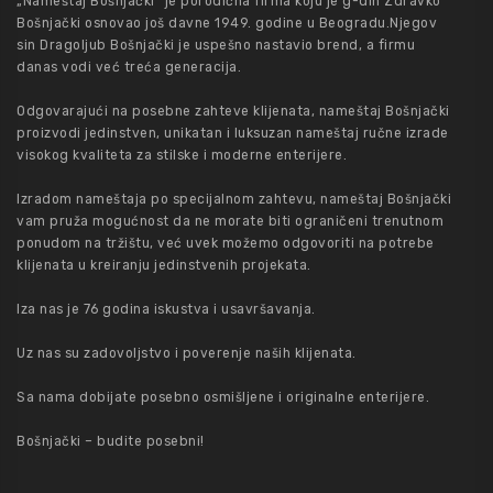
„Nameštaj Bošnjački“ je porodična firma koju je g-din Zdravko
Bošnjački osnovao još davne 1949. godine u Beogradu.Njegov
sin Dragoljub Bošnjački je uspešno nastavio brend, a firmu
danas vodi već treća generacija.
Odgovarajući na posebne zahteve klijenata, nameštaj Bošnjački
proizvodi jedinstven, unikatan i luksuzan nameštaj ručne izrade
visokog kvaliteta za stilske i moderne enterijere.
Izradom nameštaja po specijalnom zahtevu, nameštaj Bošnjački
vam pruža mogućnost da ne morate biti ograničeni trenutnom
ponudom na tržištu, već uvek možemo odgovoriti na potrebe
klijenata u kreiranju jedinstvenih projekata.
Iza nas je 76 godina iskustva i usavršavanja.
Uz nas su zadovoljstvo i poverenje naših klijenata.
Sa nama dobijate posebno osmišljene i originalne enterijere.
Bošnjački – budite posebni!