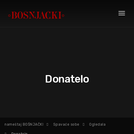
Toggl
naviga
Donatelo
nameštaj BOŠNJAČKI
Spavaće sobe
Ogledala