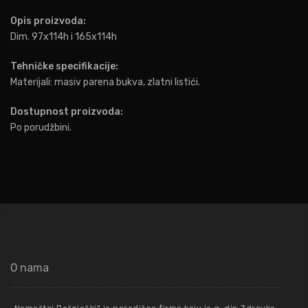
Opis proizvoda:
Dim. 97x114h i 165x114h
Tehničke specifikacije:
Materijali: masiv parena bukva, zlatni listići.
Dostupnost proizvoda:
Po porudžbini.
O nama