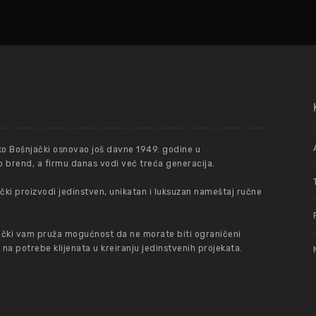
ko Bošnjački osnovao još davne 1949. godine u
 brend, a firmu danas vodi već treća generacija.
ki proizvodi jedinstven, unikatan i luksuzan nameštaj ručne
čki vam pruža mogućnost da ne morate biti ograničeni
 potrebe klijenata u kreiranju jedinstvenih projekata.