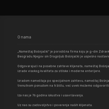
O nama
„Nameštaj Bošnjački“ je porodična firma koju je g-din Zdrav
Beogradu.Njegov sin Dragoljub Bošnjački je uspešno nastavio
Odgovarajući na posebne zahteve klijenata, nameštaj Bošnjač
izrade visokog kvaliteta za stilske i moderne enterijere.
Izradom nameštaja po specijalnom zahtevu, nameštaj Bošnja
trenutnom ponudom na tržištu, već uvek možemo odgovoriti na
Iza nas je 76 godina iskustva i usavršavanja.
Uz nas su zadovoljstvo i poverenje naših klijenata.