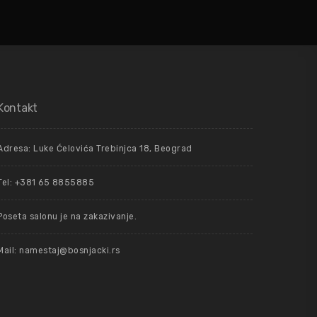
Kontakt
Adresa: Luke Ćelovića Trebinjca 18, Beograd
Tel: +381 65 8855885
Poseta salonu je na zakazivanje.
Mail: namestaj@bosnjacki.rs