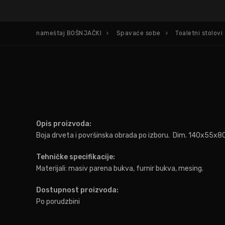
nameštaj BOŠNJAČKI
Spavaće sobe
Toaletni stolovi
Opis proizvoda:
Boja drveta i površinska obrada po izboru. Dim. 140x55x8
Tehničke specifikacije:
Materijali: masiv parena bukva, furnir bukva, mesing.
Dostupnost proizvoda:
Po porudzbini