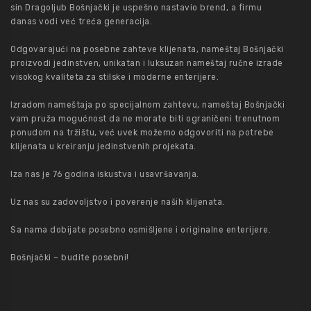
sin Dragoljub Bošnjački je uspešno nastavio brend, a firmu
danas vodi već treća generacija.
Odgovarajući na posebne zahteve klijenata, nameštaj Bošnjački
proizvodi jedinstven, unikatan i luksuzan nameštaj ručne izrade
visokog kvaliteta za stilske i moderne enterijere.
Izradom nameštaja po specijalnom zahtevu, nameštaj Bošnjački
vam pruža mogućnost da ne morate biti ograničeni trenutnom
ponudom na tržištu, već uvek možemo odgovoriti na potrebe
klijenata u kreiranju jedinstvenih projekata.
Iza nas je 76 godina iskustva i usavršavanja.
Uz nas su zadovoljstvo i poverenje naših klijenata.
Sa nama dobijate posebno osmišljene i originalne enterijere.
Bošnjački – budite posebni!