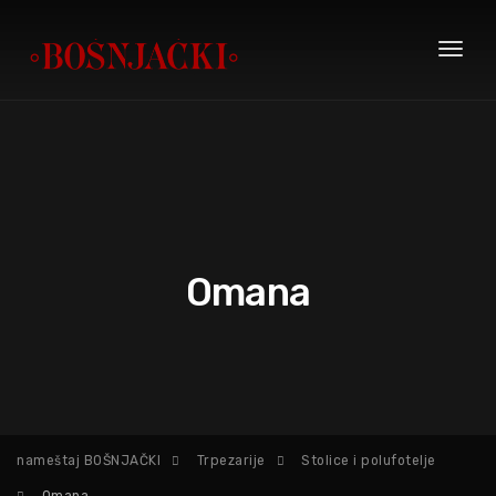
Toggl
naviga
Omana
nameštaj BOŠNJAČKI
Trpezarije
Stolice i polufotelje