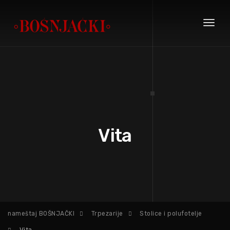
Toggl
naviga
Vita
nameštaj BOŠNJAČKI
Trpezarije
Stolice i polufotelje