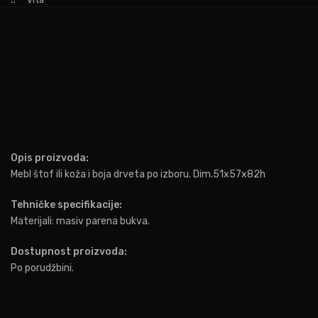
Vita
Opis proizvoda:
Mebl štof ili koža i boja drveta po izboru. Dim.51x57x82h
Tehničke specifikacije:
Materijali: masiv parena bukva.
Dostupnost proizvoda:
Po porudžbini.