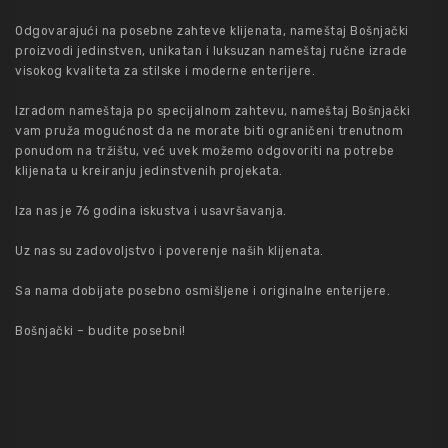
Odgovarajući na posebne zahteve klijenata, nameštaj Bošnjački
proizvodi jedinstven, unikatan i luksuzan nameštaj ručne izrade
visokog kvaliteta za stilske i moderne enterijere.
Izradom nameštaja po specijalnom zahtevu, nameštaj Bošnjački
vam pruža mogućnost da ne morate biti ograničeni trenutnom
ponudom na tržištu, već uvek možemo odgovoriti na potrebe
klijenata u kreiranju jedinstvenih projekata.
Iza nas je 76 godina iskustva i usavršavanja.
Uz nas su zadovoljstvo i poverenje naših klijenata.
Sa nama dobijate posebno osmišljene i originalne enterijere.
Bošnjački – budite posebni!