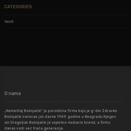
CATEGORIES
Vesti
O nama
„Nameštaj Bošnjački“ je porodična firma koju je g-din Zdravko
Bošnjački osnovao još davne 1949. godine u Beogradu.Njegov
sin Dragoljub Bošnjački je uspešno nastavio brend, a firmu
danas vodi već treća generacija.