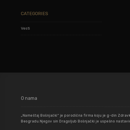
CATEGORIES
Vesti
O nama
„Nameštaj Bošnjački“ je porodična firma koju je g-din Zdrav
Beogradu.Njegov sin Dragoljub Bošnjački je uspešno nastavio