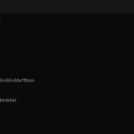
t
 200+50+50x110cm
 listići.