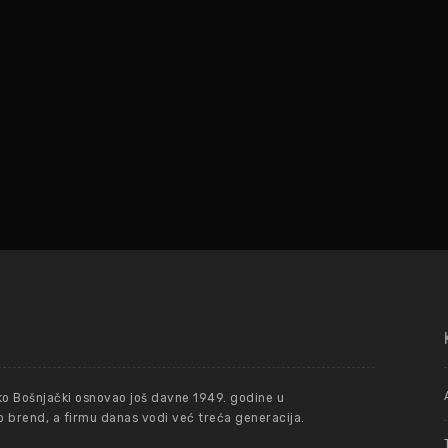
ko Bošnjački osnovao još davne 1949. godine u
 brend, a firmu danas vodi već treća generacija.