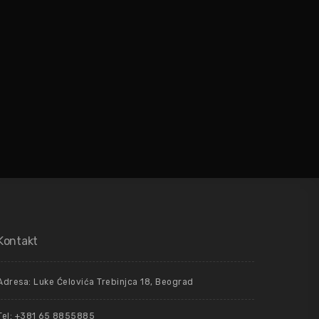
Kontakt
Adresa: Luke Ćelovića Trebinjca 18, Beograd
Tel: +381 65 8855885